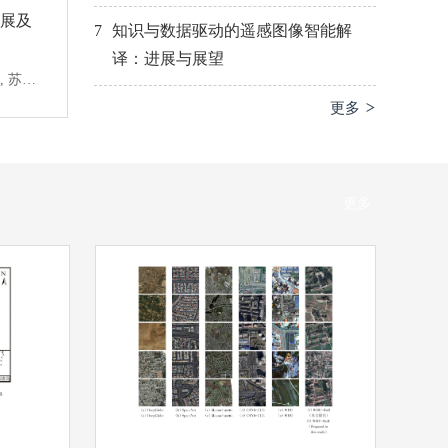
—骑骡沟段为例
进展及
7
知识与数据驱动的遥感图像智能解
译：进展与展望
胡天宇, 刘小强, 吴晓永, 牛春跃, 苏艳军
更多 >
更多