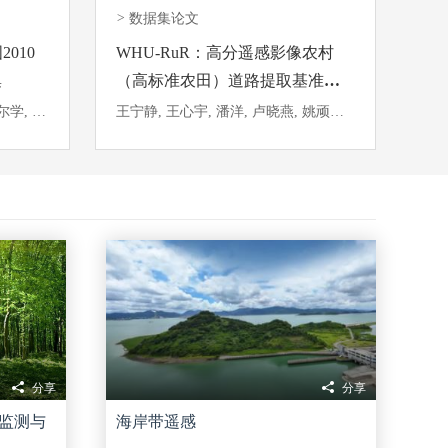
>
数据集论文
2010
WHU-RuR：高分遥感影像农村
集
（高标准农田）道路提取基准数
据集
王健, 蒋玲梅, 武胜利, 张成, 陈尔学, 赵磊, 范亚雄, 孙凌, 张鹏
王宁静, 王心宇, 潘洋, 卢晓燕, 姚顽强, 钟燕飞, 龚健雅
分享
分享
监测与
海岸带遥感