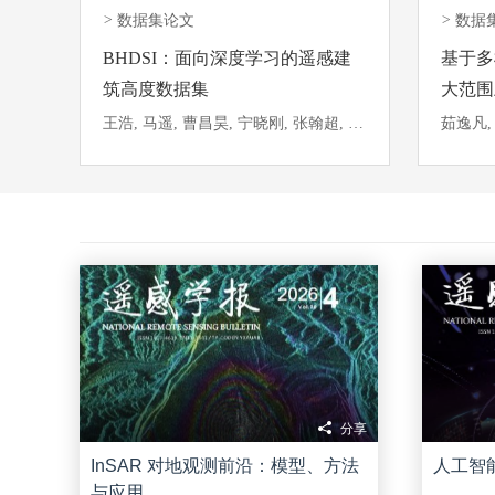
>
数据集论文
>
数据
BHDSI：面向深度学习的遥感建
基于多
筑高度数据集
大范围
王浩, 马遥, 曹昌昊, 宁晓刚, 张翰超, 张瑞倩
茹逸凡,
分享
InSAR 对地观测前沿：模型、方法
人工智
与应用