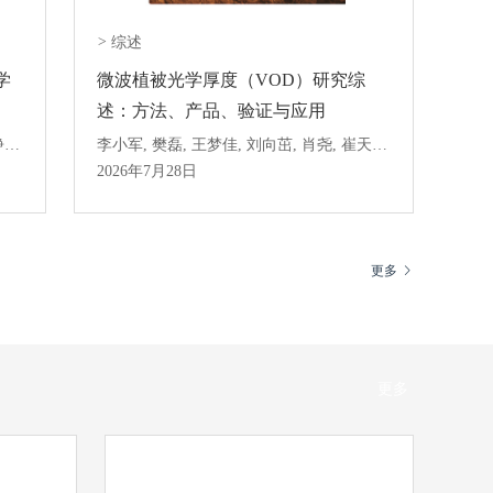
>
综述
学
微波植被光学厚度（VOD）研究综
述：方法、产品、验证与应用
张兵, 陈方, 高连如, 张文娟, 闻建光, 牛铮, 柳钦火, 何国金, 孟庆岩
李小军, 樊磊, 王梦佳, 刘向茁, 肖尧, 崔天翔, Frédéric Frappart, Jean-Pierre Wigneron
2026年7月28日
更多
更多