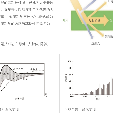
发展的高科技领域，已成为人类开展
段。近年来，以深度学习为代表的人
革，“遥感科学与技术”也正式成为
遥感科学的内涵与基础性问题尤为重
作用并在特定条件下形成遥感电磁波
3大特性和尺度、大气、角度、邻
张兵, 柳钦火, 李晓明, 刘良云, 杨必胜, 胡斯勒图, 高连如, 张文娟, 张浩, 卞尊健, 齐梦佳, 陈驰, 尚华哲
谱上表现出的固有特征，而后者是
机制等不同观测模式与条件下形成的
基础性问题的梳理与讨论，有助于在
研究，进一步推进遥感信息获取、处
深度交叉融合。
碳汇遥感监测
>
林草碳汇遥感监测