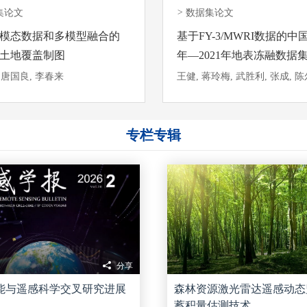
集论文
>
数据集论文
模态数据和多模型融合的
基于FY-3/MWRI数据的中国
土地覆盖制图
年—2021年地表冻融数据
 唐国良, 李春来
专栏专辑
分享
能与遥感科学交叉研究进展
森林资源激光雷达遥感动态
蓄积量估测技术