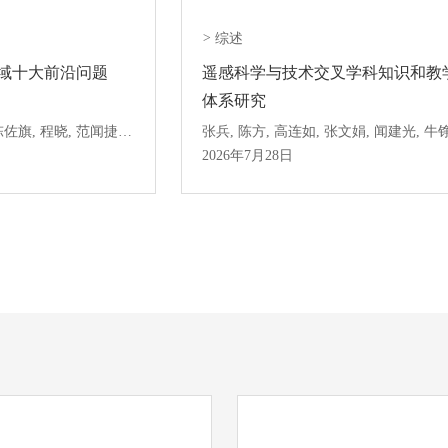
>
综述
域十大前沿问题
遥感科学与技术交叉学科知识和教
体系研究
张兵, 陈晋, 陈正超, 陈佐旗, 程晓, 范闻捷, 李素菊, 刘良云, 刘瑜, 柳钦火, 柳思聪, 穆西晗, 漆建波, 任华忠, 石茜, 孙显, 田庆久, 万华伟, 吴小丹, 吴一戎, 吴昀昭, 闫珺, 闫凯, 阎广建, 余柏蒗, 俞乐, 赵玉金, 曾源, 郑朝菊, 郑雷
2026年7月28日