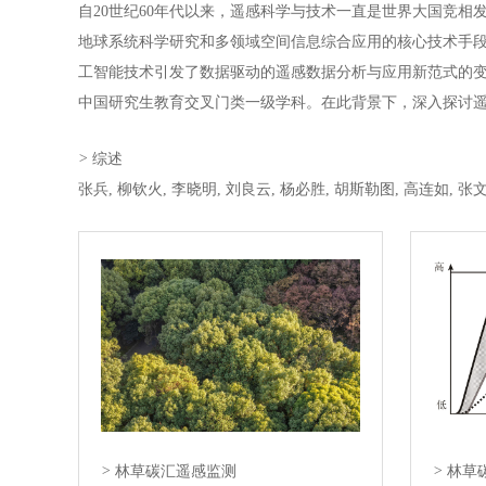
自20世纪60年代以来，遥感科学与技术一直是世界大国竞相
地球系统科学研究和多领域空间信息综合应用的核心技术手
工智能技术引发了数据驱动的遥感数据分析与应用新范式的变
中国研究生教育交叉门类一级学科。在此背景下，深入探讨
要。本文从遥感科学的物理基础出发，即地物与电磁波相互
>
综述
谱图像，将遥感科学的基本理论问题归纳为辐射、光谱、时相
近、传递5大效应，前者是由于地物自身理化学特点在电磁波
在成像尺度、大气条件、观测角度、背景环境、遥感器成像
地物遥感特征表达及其变化规律。上述对遥感科学的内涵与
人工智能蓬勃发展的大背景下深化和促进遥感科学基础理论
理与应用技术的创新发展，持续推动遥感与其他学科领域的
>
林草碳汇遥感监测
>
林草