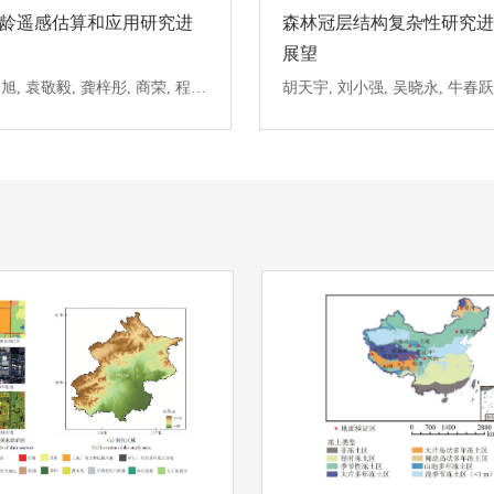
龄遥感估算和应用研究进
森林冠层结构复杂性研究
展望
马勤, 张旭, 袁敬毅, 龚梓彤, 商荣, 程凯, 陈茂龙, 谭启昀, 居为民