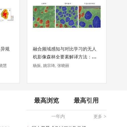
差异规
融合频域感知与对比学习的无人
机影像森林全要素解译方法：
FSC-Mask2Former
李晓慧
杨振, 姚宗琦, 张晓丽
最高浏览
最高引用
更多
更多 >
一年内