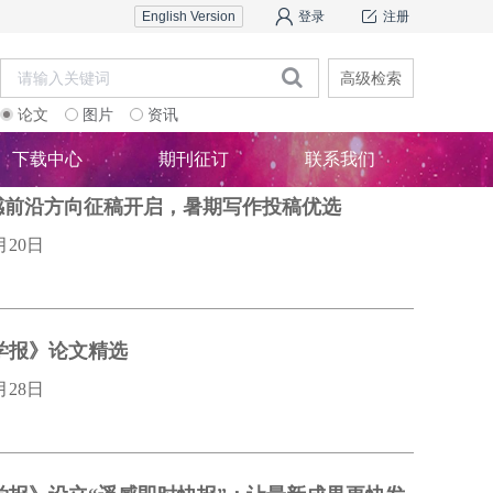
English Version
登录
注册
高级检索
论文
图片
资讯
下载中心
期刊征订
联系我们
遥感前沿方向征稿开启，暑期写作投稿优选
月20日
”专刊
海岸带遥
学报》论文精选
月28日