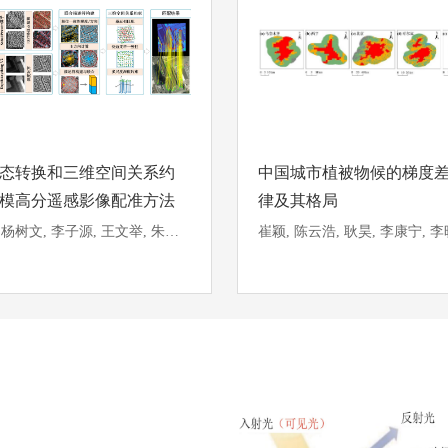
态转换和三维空间关系约
中国城市植被物候的梯度
模高分遥感影像配准方法
律及其格局
李晓奎, 杨树文, 李子源, 王文举, 朱浩, 薛祎明
崔颖, 陈云浩, 耿昊, 李康宁, 