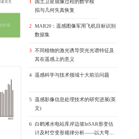
1
国土卫星成像过程的数学模
拟与几何失真恢复
2
MAR20：遥感图像军用飞机目标识别
数据集
3
不同植物的激光诱导荧光光谱特征及
其在遥感上的意义
4
遥感科学与技术领域十大前沿问题
5
遥感影像信息处理技术的研究进展(英
文)
6
白鹤滩水电站库岸边坡InSAR形变估
计及时空变形规律分析——以大弯子